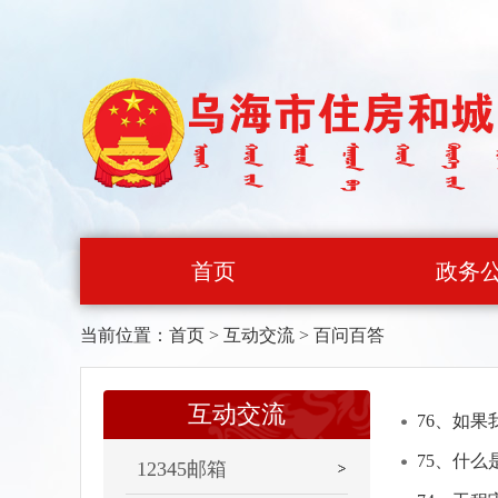
首页
政务
当前位置：
首页
>
互动交流
>
百问百答
互动交流
76、如
75、什
12345邮箱