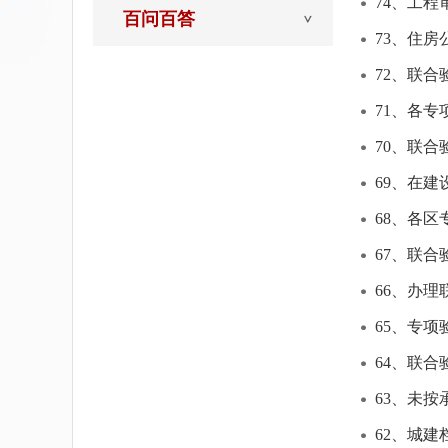
74、工程
百问百答
73、住
72、联
71、各
70、联
69、在
68、各
67、联
66、办
65、专
64、联
63、未
62、城